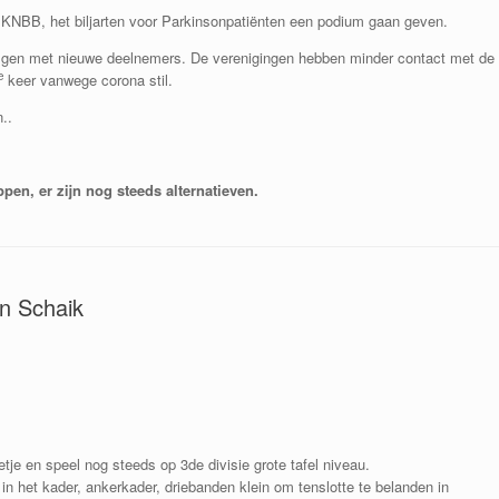
 KNBB, het biljarten voor Parkinsonpatiënten een podium gaan geven.
krijgen met nieuwe deelnemers. De verenigingen hebben minder contact met de
e
keer vanwege corona stil.
..
oppen, er zijn nog steeds alternatieven.
an Schaik
letje en speel nog steeds op 3de divisie grote tafel niveau.
in het kader, ankerkader, driebanden klein om tenslotte te belanden in