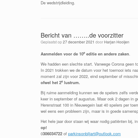
De wedstrijdleiding.
Bericht van ……..de voorzitter
Geplaatst op
27 december 2021
door
Harjan Hooijen
e
Aanmelden voor de 10
editie en andere zaken
.
We hadden een slechte start. Vanwege Corona geen to
In 2021 trokken we de datum voor het toernooi iets na
moment zal zijn voor 2022, eind september of misschi
e
ofwel het 2
lustrum.
Bij ruime aanmelding kunnen we de spelers zelfs verde
keer in september of augustus. Maar ook 2 dagen in g
Herenstraat 100 in Nieuwegein laat 40 spelers per toer
wel eens een probleem zijn, maar is in goede samenspra
Het hele jaar door staan wij waar nodig patiënten bij, i
op!
0
306034722
of
parkinsonbiljart@outlook.com