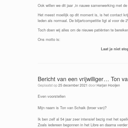
Ook willen we dit jaar ,in nauwe samenwerking met de
Het meest moeilijk op dit moment is, is het contact 
leden als normaal. De biljartcompetitie ligt al voor de 2
Toch doen wij alles om de nieuwe patiënten te bereiken
Ons motto is:
Laat je niet st
Bericht van een vrijwilliger… Ton v
Geplaatst op
25 december 2021
door
Harjan Hooijen
Even voorstellen
Mijn naam is Ton van Schaik (broer van)?
Ik ben zelf al 54 jaar zeer intensief bezig met het spel
Zoals iedereen begonnen in het Libre en daarna verder 