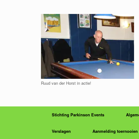
Ga
naar
de
inhoud
Ruud van der Horst in actie!
Stichting Parkinson Events
Algem
Verslagen
Aanmelding toernooien